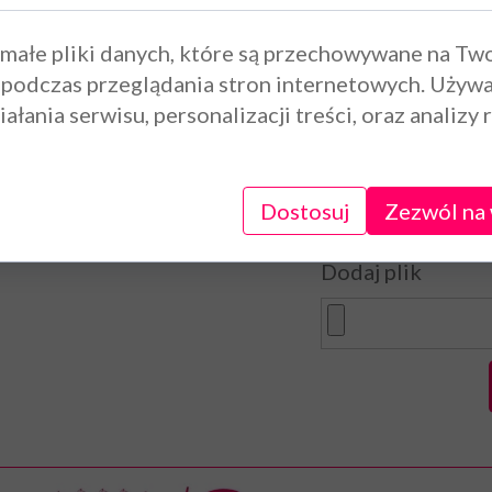
najszybciej odpisać.
Treść wiadomości
 małe pliki danych, które są przechowywane na Tw
tóry Ci się podoba?
 podczas przeglądania stron internetowych. Używ
czyć zdjęcia.
ałania serwisu, personalizacji treści, oraz analizy 
lub wyślij maila na adres:
Torty na wieczó
Dostosuj
Zezwól na 
gmail.com
Dodaj plik