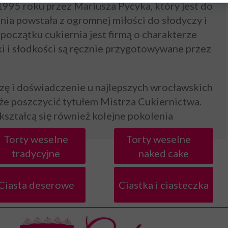
1995 roku przez Mariusza Pycyka, który jest do
ernia powstała z ogromnej miłości do słodyczy i
początku cukiernia jest firmą o charakterze
i i słodkości są ręcznie przygotowywane przez
ę i doświadczenie u najlepszych wrocławskich
oże poszczycić tytułem Mistrza Cukiernictwa.
kształcą się również kolejne pokolenia
Torty weselne
Torty weselne
tradycyjne
naked cake
Ciasta deserowe
Ciastka i ciasteczka