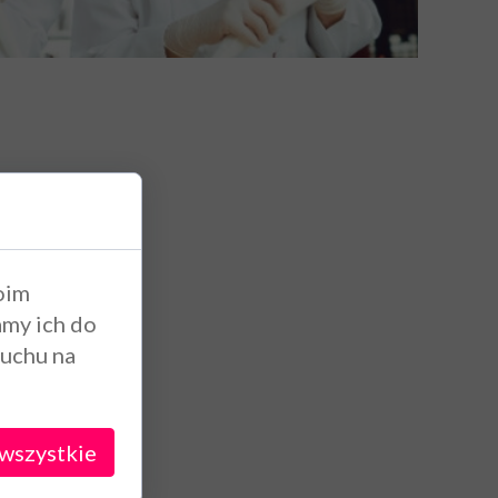
Torty okolicznościowe
Torty dla dzieci
Torty firmowe z logo
r panieński i kawalerski
oim
amy ich do
ruchu na
wszystkie