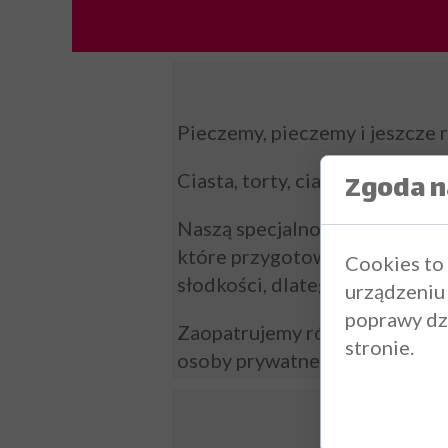
Pieczemy, pieczemy i jeszcze 
Zgoda na
Ciasta, torty, ciastka i ciast
Naszą specjalnością są wyśmien
które przygotowujemy na prze
Cookies to
słodkości, dlatego każdy znajdz
urządzeniu
poprawy dzi
Zaopatrujemy również restaura
stronie.
osoby prywatne, firmy i instyt