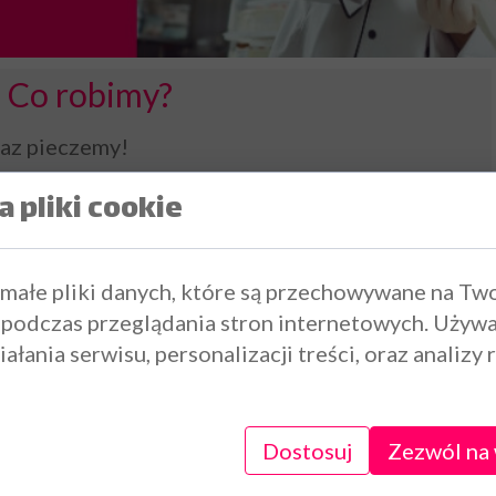
Co robimy?
raz pieczemy!
Torty na wieczó
 pliki cookie
eczka, a od niedawna robimy nawet lody!
ite ciasta tradycyjne i deserowe oraz torty,
różne okazje. Oferujemy szeroki wybór
 małe pliki danych, które są przechowywane na Tw
ie u nas coś dla siebie i najbliższych.
 podczas przeglądania stron internetowych. Używ
ałania serwisu, personalizacji treści, oraz analizy 
cje, sale weselne, hotele i sklepy. Obsługujemy
ucje.
Kim jesteśmy?
Dostosuj
Zezwól na 