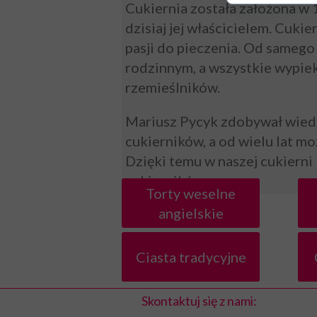
Cukiernia została założona w 
dzisiaj jej właścicielem. Cuki
pasji do pieczenia. Od samego 
rodzinnym, a wszystkie wypiek
rzemieślników.
Mariusz Pycyk zdobywał wiedz
cukierników, a od wielu lat m
Dzięki temu w naszej cukierni 
cukierników.
Torty weselne
angielskie
Ciasta tradycyjne
Skontaktuj się z nami: