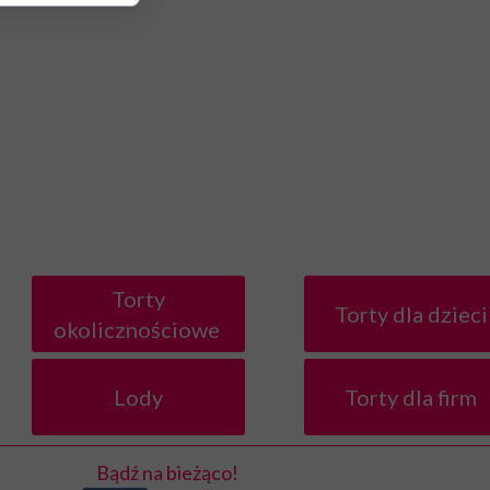
Torty
Torty dla dzieci
okolicznościowe
Lody
Torty dla firm
Bądź na bieżąco!